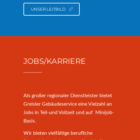
UNSER LEITBILD
JOBS/KARRIERE
Als großer regionaler Dienstleister bietet
Greisler Gebäudeservice eine Vielzahl an
Jobs in Teil-und Vollzeit und auf Minijob-
Basis.
Wir bieten vielfältige berufliche