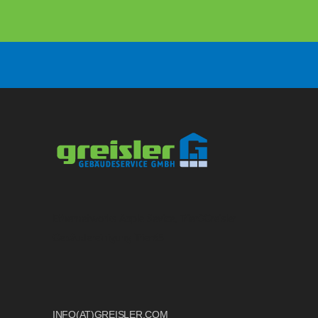
Ethernetworks Apple Sevice, Trier
0
Greisler
Gebäudereinigung Trier
6
5
INFO(AT)GREISLER.COM