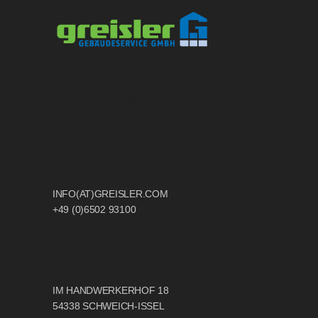
Ethernetworks Apple Sevice, Trier
0
Greisler
Gebäudereinigung Trier
6
5
INFO(AT)GREISLER.COM
+49 (0)6502 93100
IM HANDWERKERHOF 18
54338 SCHWEICH-ISSEL