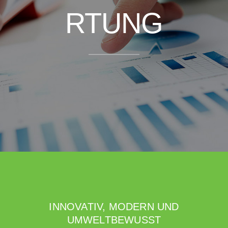
RTUNG
INNOVATIV, MODERN UND
UMWELTBEWUSST