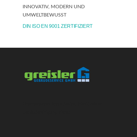
INNOVATIV, MODERN UND
UMWELTBEWUSST
DIN ISO EN 9001 ZERTIFIZIERT
Ethernetworks Apple Sevice, Trier
0
Greisler
Gebäudereinigung Trier
6
5