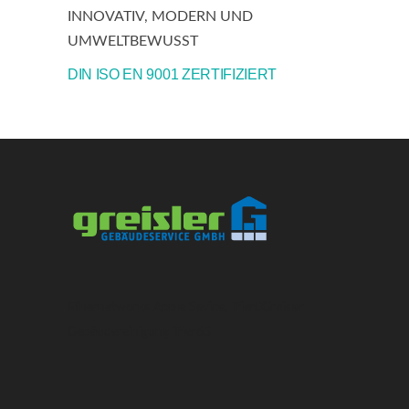
INNOVATIV, MODERN UND
UMWELTBEWUSST
DIN ISO EN 9001 ZERTIFIZIERT
Ethernetworks Apple Sevice, Trier
0
Greisler
Gebäudereinigung Trier
6
5