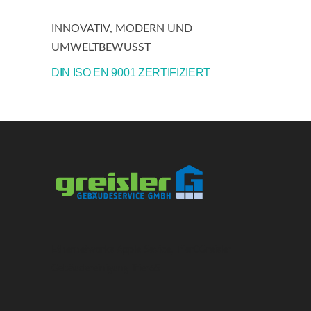
INNOVATIV, MODERN UND
UMWELTBEWUSST
DIN ISO EN 9001 ZERTIFIZIERT
Ethernetworks Apple Sevice, Trier
0
Greisler
Gebäudereinigung Trier
6
5