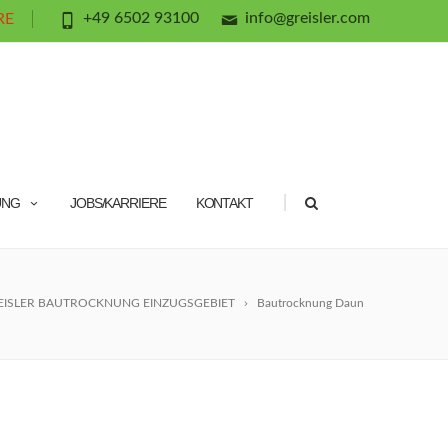
+49 6502 93100
info@greisler.com
RE
|
UNG
JOBS/KARRIERE
KONTAKT
EISLER BAUTROCKNUNG EINZUGSGEBIET
Bautrocknung Daun