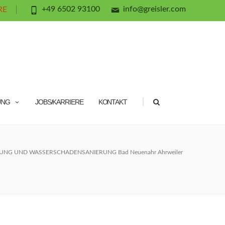
+49 6502 93100
info@greisler.com
RE
|
UNG
JOBS/KARRIERE
KONTAKT
NG UND WASSERSCHADENSANIERUNG Bad Neuenahr Ahrweiler